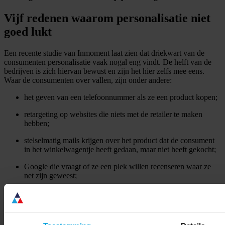
Vijf redenen waarom personalisatie niet
goed lukt
Een recente studie van Inmoment laat zien dat driekwart van de
consumenten personalisatie vaak nogal eng vindt. De helft van de
bedrijven is zich hiervan bewust en zijn het hier zelfs mee eens.
Waar de consumenten over vallen, zijn onder andere:
het geven van een telefoonnummer als ze een product kopen;
retargeting op websites die niets met de retailer te maken
hebben;
stelselmatig mails krijgen over het product dat de consument
in het winkelwagentje heeft gedaan, maar niet heeft gekocht;
Google die vraagt of ze een plek willen recenseren waar ze
net zijn geweest;
apps die toegang vragen tot contacten, foto’s, et cetera.
Betekent dit het einde van personalisatie in de marketing? Natuurlijk
niet. Er bestaat niets mooiers dan een nieuwsfeed die alleen maar