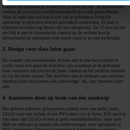
gebeurt, is dat als 75 procent van de gebruikers bijvoorbeeld goed
reageert op dynamische content en 25 procent niet, de dynamische
content als een succes wordt bestempeld en wordt gehandhaafd.
Maar je raakt dan wel een kwart van je gebruikers kwijt.De
oplossing: je systemen moeten gebruikers onthouden. Zo kun je
iedereen een beleving bieden die hen aanspreekt. De 25 procent die
niet blij is met de dynamische content op de website kun je
bijvoorbeeld de standaardversie tonen zodat je ze niet kwijtraakt.
3. Design voor data laten gaan
De waarde van personalisatie zit hem niet in hoe het eruitziet of
werkt, maar hoe goed de inzichten zijn waardoor je de gebruiker
kunt verrassen met precies de juiste content op het perfecte moment
en via het beste kanaal. Die inzichten kun je ontlenen aan machine-
learning maar het kunnen ook eenvoudige ‘als, dan’ business rules
zijn.
4. Aannames doen op basis van één aankoop
Het gebeurt iedereen: je koopt een cadeau voor een ander, zoals
LEGO voor een nichtje of een PSV-shirt voor je broer. Zelf speel je
niet meer met LEGO en ben je geen voetballiefhebber, maar toch
blijft de verkoper je mailen met aanbevelingen voor speelgoed of
PSV-parafernalia.De logica hierachter is begrijpelijk: promoties