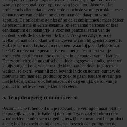
worden gepersonaliseerd op basis van je aankoophistorie. Het
probleem is alleen dat de verkeerde conclusie wordt getrokken over
de interesses van de klant omdat er maar één datapunt wordt
gebruikt. De oplossing: ga niet af op de eerste interactie maar baseer
de personalisatie in eerste instantie op een aantal personas of kies
een datapunt dat belangrijk is voor het personaliseren van de
content, zoals de locatie van de klant. Vraag vervolgens in de
welkomstmail of de klant wil aangeven waarin hij geïnteresseerd is,
zodat je hem niet lastigvalt met content waar hij geen behoefte aan
heeft.Om relevant te personaliseren moet je de context van je
producten begrijpen en hoe deze past in de context van je klanten.
Daarvoor heb je demografische en locatiegegevens nodig, maar wil
je bijvoorbeeld ook weten wat de klant aan het doen is (forenzen,
werken, relaxen), waar hij zich bevindt in de customer journey, de
motivatie om naar een product op zoek te gaan, eerdere ervaringen
met je bedrijf, maar ook het seizoen, de dag en tijd, de rol van je
product in het leven van je klant, et cetera.
5. Te opdringerig communiceren
Personalisatie is bedoeld om je relevantie te verhogen maar leidt in
de praktijk vaak tot irritatie bij de klant. Twee veel voorkomende
voorbeelden: eindeloze retargeting terwijl de consument het product
allang heeft gekocht en bij elk websitebezoek een popup met de