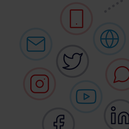
Campagnes
Verlaten winkelmandje
Welkomstcampagnes
Loyalty campagnes
Win-back campagnes
Cross-sell campagnes
Lead generation campagnes
Upsell campagnes
Alle campagnes