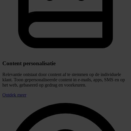
klanten zonder drempels bewegen tussen kanalen.
Integratie over kanalen
Stem communicatie over meerdere kanalen op elkaar af voor
een consistente merkbeleving.
Reduceer frictie
Verminder frictie tussen online en offline touchpoints door
realtime opvolging van gedrag.
Lees hoe Vluchtelingenwerk multichannel fondsen werft