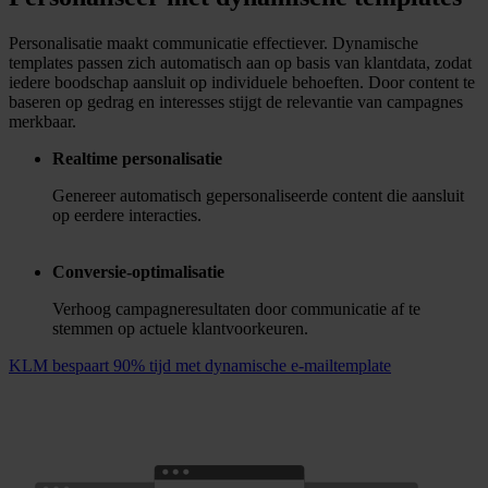
Over ons
Waarom Ternair
Complete, flexibele software
Nederlandse vertrouwdheid
Gebruik bepaalt het succes
Connectiviteit zonder grenzen