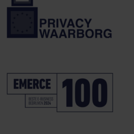
Omnichannel
Omnichannel marketing vanuit één
centraal klantbeeld
Klanten verwachten een consistente ervaring over alle kanalen.
Omnichannel marketing brengt data en interacties samen in één
geïntegreerde klantreis.
Met Ternair werk je vanuit één centraal klantbeeld, zodat
communicatie automatisch aansluit op gedrag en timing.
Wat is een Omnichannel marketing en hoe werkt onze oplossing?