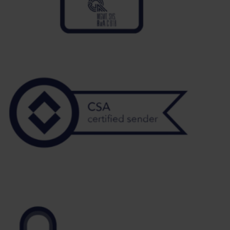
Home
Top features
Omnichannel marketing