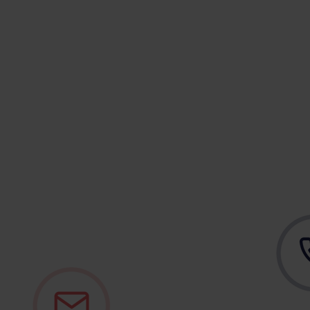
Top Features
Data-connectiviteit
Koppelingen
Omnichannel marketing
First party data
Contentpersonalisatie
Hypersegmentatie
AI marketing
Alle top features