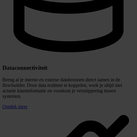
Snel campagnes opzetten
Customer Journey flows
Stem kanalen op
elkaar af
Dynamische templates
Automatiseer de uitvoering
SELECTIES MAKEN
Bouw campagnes vanuit één krachtige
dataselectie
Omnichannel marketing begint bij grip op je data. Met een intuïtieve
drag and drop interface combineer je eenvoudig klantinformatie uit
verschillende bronnen tot gerichte doelgroepsegmenten. Zo werk je
vanuit één consistente datastructuur en voorkom je versnipperde
communicatie over kanalen.
Flexibele datakoppelingen
Combineer CRM-data, webshop gedrag, offline interacties en
campagne historie tot één geïntegreerd klantprofiel.
Dynamische segmentatie
Ontwikkel dynamische doelgroepen die automatisch worden
bijgewerkt en waardevolle inzichten opleveren uit gekoppelde
databronnen.