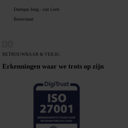
Statuspagina
Demo aanvragen
NL