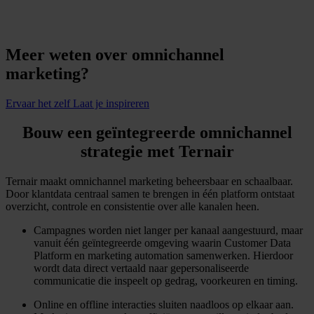
Tarieven
Meer Ternair
Resources
Blogs
Nieuws
Video's
Whitepapers
Succesverhalen
Alle resources