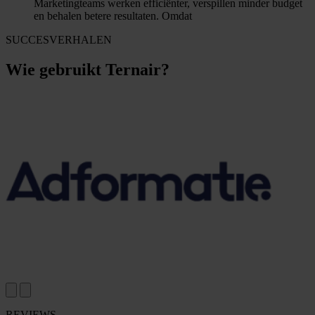
Softwarevergelijking
Ternair vs Marketing Automation
Ternair vs CDP
Ternair vs ESP
Ternair vs CRM
Ternair vs ERP