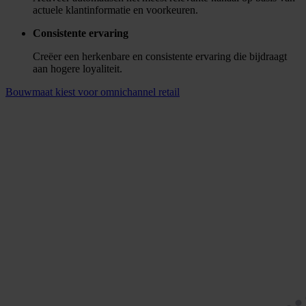
Uitdagingen
Onbenut klantpotentieel
Te weinig onderscheid in aanbod
Gefragmenteerde databronnen
Te weinig capaciteit en/of kennis
Te weinig zicht op klantpatronen
Ondoorzichtige Marketing-Sales
Alle uitdagingen