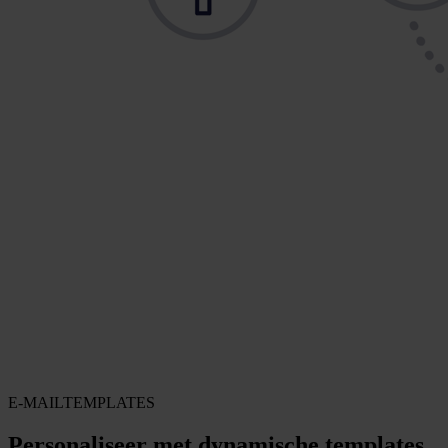
Succesverhalen
RAI Amsterdam
CruiseOnline.com
Liliane Fonds
Volvo
Artsen zonder Grenzen
Carrière
Bouwmaat
Alle succesverhalen