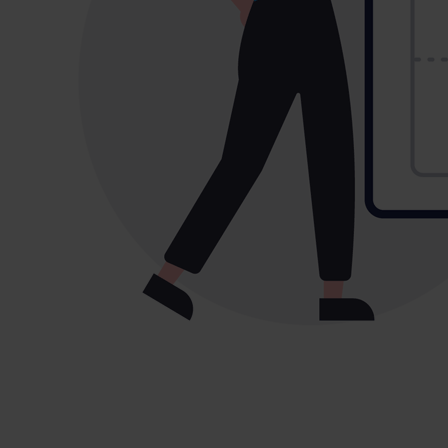
Services
Onboarding & Implementatie
Gebruikerstraining
Inspiratie MasterClasses
Support
Persoonlijke consultant
Marketing Automation specialist
Alle services