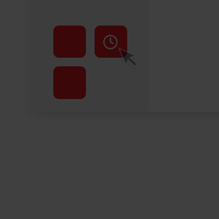
Uitbreidingen
Service Pack
Websiteherkenning
Websitepersonalisatie
Preference Center
AI Churn Killer Flow
E-mail Sentiment Monitor
Customer Journey Actieplan
Alle uitbreidingen