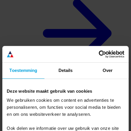
Toestemming
Details
Over
Deze website maakt gebruik van cookies
Over ons
Waarom Ternair
We gebruiken cookies om content en advertenties te
Complete, flexibele software
personaliseren, om functies voor social media te bieden
Nederlandse vertrouwdheid
Gebruik bepaalt het succes
en om ons websiteverkeer te analyseren.
Connectiviteit zonder grenzen
Ook delen we informatie over uw gebruik van onze site