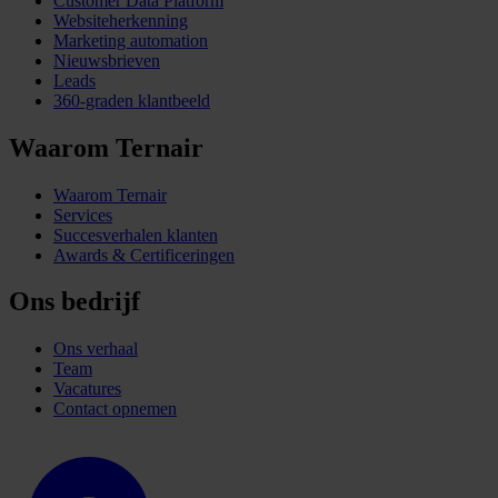
Customer Data Platform
Websiteherkenning
Marketing automation
Nieuwsbrieven
Leads
360-graden klantbeeld
Waarom Ternair
Waarom Ternair
Services
Succesverhalen klanten
Awards & Certificeringen
Ons bedrijf
Ons verhaal
Team
Vacatures
Contact opnemen