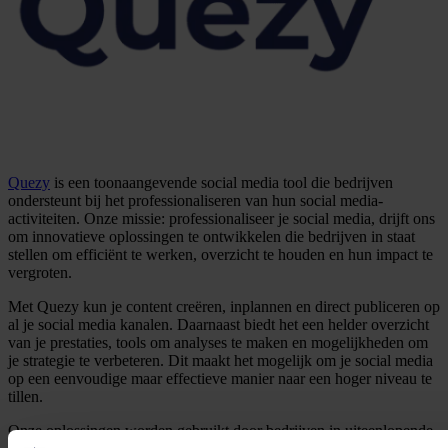
Quezy
is een toonaangevende social media tool die bedrijven
ondersteunt bij het professionaliseren van hun social media-
activiteiten. Onze missie: professionaliseer je social media, drijft ons
om innovatieve oplossingen te ontwikkelen die bedrijven in staat
stellen om efficiënt te werken, overzicht te houden en hun impact te
vergroten.
Met Quezy kun je content creëren, inplannen en direct publiceren op
al je social media kanalen. Daarnaast biedt het een helder overzicht
van je prestaties, tools om analyses te maken en mogelijkheden om
je strategie te verbeteren. Dit maakt het mogelijk om je social media
op een eenvoudige maar effectieve manier naar een hoger niveau te
tillen.
Onze oplossingen worden gebruikt door bedrijven in uiteenlopende