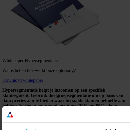
Whitepaper Hypersegmentatie
Wat is het en hoe werkt onze oplossing?
Download whitepaper
Hypersegmentatie helpt je inzoomen op een specifiek
klantsegment. Gebruik doelgroepsegmentatie om op basis van
data precies aan te bieden waar bepaalde klanten behoefte aan
hebben. Verhoog jouw rendement met 20% tot 50%, door
binnen de doelgroep rekening te houden met concrete
voorkeuren en verschillen tussen segmenten binnen B2C, B2B
en meerdere type klanten te onderscheiden.