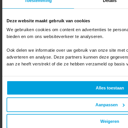
Toestemming
Details
Wat is een klantsegment?
De totale doelgroep die je wilt bedienen, bestaat uit meerdere
Deze website maakt gebruik van cookies
klantsegmenten. Door klanten te groeperen in de verschillende
segmenten wordt het makkelijker om te voldoen aan hun specifieke
We gebruiken cookies om content en advertenties te personal
behoeften.
bieden en om ons websiteverkeer te analyseren.
Een klantsegment combineert klanten met vergelijkbare behoeften,
gemeenschappelijke gedragingen en andere overeenkomsten. De
Ook delen we informatie over uw gebruik van onze site met o
segmenten kunnen groot of klein zijn. Het businessmodel van jouw
bedrijf bepaalt in welke mate je de segmenten van dienst kunt zijn
adverteren en analyse. Deze partners kunnen deze gegevens
met producten, diensten of oplossingen die dat segment zoekt.
aan ze heeft verstrekt of die ze hebben verzameld op basis 
Diverse klantsegmentatiemodellen en definities helpen je de
doelgroep te verdelen op basis van:
Behoeften die vragen om een uniek aanbod
Alles toestaan
Distributiekanalen om klantsegmenten te bereiken
Aanpassen
Verschillende vormen van relaties
Bereidheid om voor jouw aanbod te betalen
Weigeren
Winstgevendheid die kan verschillen