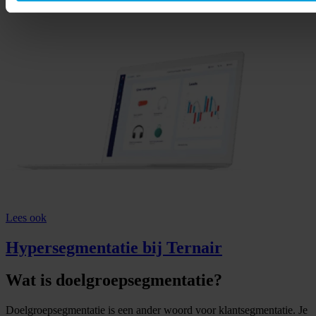
Lees ook
Hypersegmentatie bij Ternair
Wat is doelgroepsegmentatie?
Doelgroepsegmentatie is een ander woord voor klantsegmentatie. Je