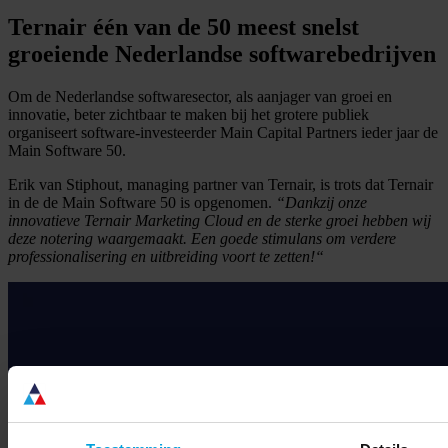
Ternair één van de 50 meest snelst
groeiende Nederlandse softwarebedrijven
Om de Nederlandse softwaresector, als aanjager van groei en
innovatie, beter zichtbaar te maken bij het grotere publiek
organiseert software-investeerder Main Capital Partners ieder jaar de
Main Software 50.
Erik van Stiphout, managing partner van Ternair, is trots dat Ternair
in de de Main Software 50 is opgenomen.
“Dankzij onze
innovatieve Ternair Marketing Cloud en de sterke groei hebben wij
deze notering waargemaakt. Een goede stimulans om verdere
professionalisering en uitbreiding voort te zetten!“