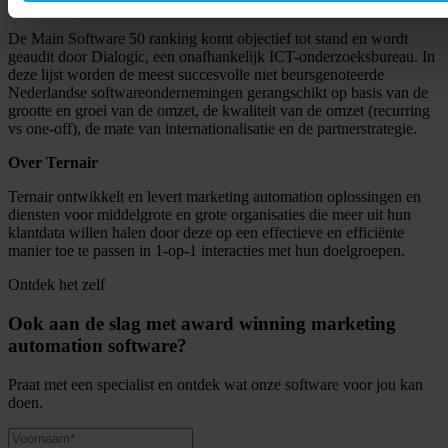
Over Main Software 50
De Main Software 50 ranking komt objectief tot stand en wordt
geaudit door Dialogic, een onafhankelijk ICT-onderzoeksbureau. In
deze lijst worden de meest succesvolle niet beursgenoteerde
Nederlandse softwareondernemingen gerangschikt op basis van de
grootte en groei van de omzet, de kwaliteit van de omzet (recurring
vs one-off), de mate van internationalisatie en de partnerstrategie.
Over Ternair
Ternair ontwikkelt en levert marketing automation oplossingen en
diensten voor middelgrote en grote organisaties die meer uit hun
klantdata willen halen door deze op een effectieve en efficiënte
manier toe te passen in 1-op-1 interacties met hun doelgroepen.
Ontdek het zelf
Ook aan de slag met award winning marketing
automation software?
Praat met een specialist en ontdek wat onze software voor jou kan
doen.