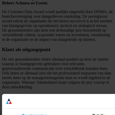
Beheer Achmea en Essent.
De Customer Data Award wordt jaarlijks uitgereikt door DDMA, de
branchevereniging voor datagedreven marketing. De prestigieuze
award erkent de organisatie die het meest succesvol is in het inzetten
van klantgegevens op operationeel, tactisch en strategisch niveau.
De genomineerden zijn door een deskundige jury beoordeeld op
verschillende criteria, waaronder return on investment, verankering
in de organisatie en de impact van datagebruik op klanten.
Klant als uitgangspunt
De vier genomineerden vielen allemaal positief op door de manier
waarop ze klantgegevens gebruiken voor relevante,
gepersonaliseerde communicatie over verschillende kanalen heen.
Ook lieten ze allemaal zien dat het professioneel toepassen van data
steeds meer op de managementagenda staat en wordt ingebed in de
organisatie. Winnaar Vakmedianet loopt volgens de jury voorop in
deze ontwikkeling.
Kees Groenewoud (Cmotions), juryvoorzitter van de Customer Data
Award: “
Vakmedianet is erin geslaagd om een cultuur te creëren die
de klant als uitgangspunt neemt. Als gevolg van een
veranderingsproces dat in 2013 in gang is gezet, is er binnen de
uitgeverij een compleet nieuwe manier van werken ontstaan. De