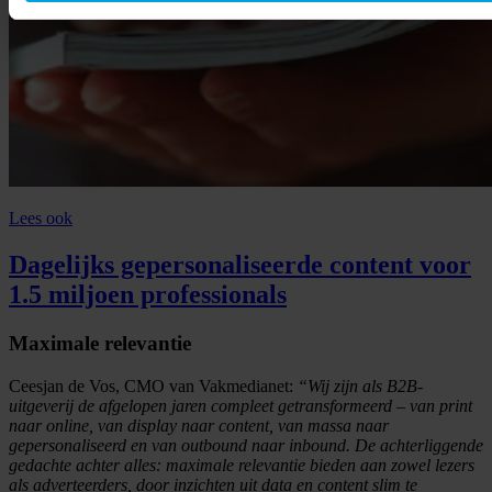
Lees ook
Dagelijks gepersonaliseerde content voor
1.5 miljoen professionals
Maximale relevantie
Ceesjan de Vos, CMO van Vakmedianet:
“Wij zijn als B2B-
uitgeverij de afgelopen jaren compleet getransformeerd – van print
naar online, van display naar content, van massa naar
gepersonaliseerd en van outbound naar inbound. De achterliggende
gedachte achter alles: maximale relevantie bieden aan zowel lezers
als adverteerders, door inzichten uit data en content slim te