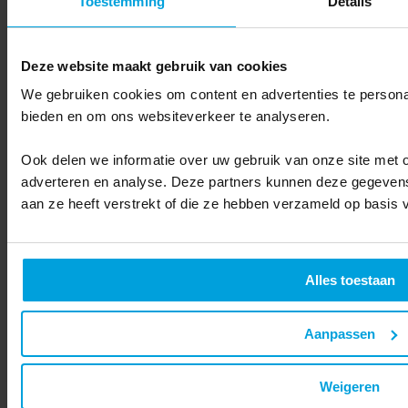
Toestemming
Details
traditionele broadcast strategie is verdwenen; nu staat het creëren
en distribueren van content op basis van klantkennis en
klantbehoeften centraal. De aanpak van Vakmedianet is echt een
voorbeeld voor de hele sector en inspireert andere bedrijven om
Deze website maakt gebruik van cookies
data gericht in te zetten in de dialoog met klanten.
”
We gebruiken cookies om content en advertenties te personal
bieden en om ons websiteverkeer te analyseren.
Ook delen we informatie over uw gebruik van onze site met o
adverteren en analyse. Deze partners kunnen deze gegevens
aan ze heeft verstrekt of die ze hebben verzameld op basis 
Alles toestaan
Aanpassen
Weigeren