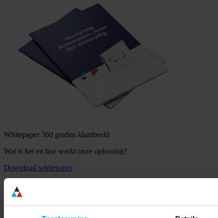
Whitepaper 360 graden klantbeeld
Wat is het en hoe werkt onze oplossing?
Download whitepaper
Klantdata groeit snel. Iedere aankoop, websitebezoek of interactie
met een nieuwsbrief laat nieuwe informatie achter over klanten. Veel
organisaties verzamelen daardoor steeds meer data, maar missen het
overzicht om deze informatie echt te benutten.