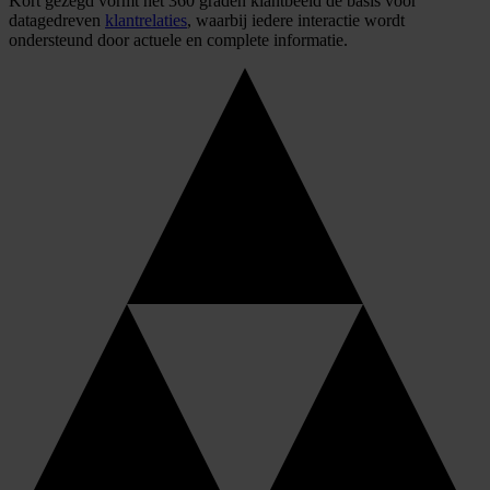
Kort gezegd vormt het 360 graden klantbeeld de basis voor
datagedreven
klantrelaties
, waarbij iedere interactie wordt
ondersteund door actuele en complete informatie.