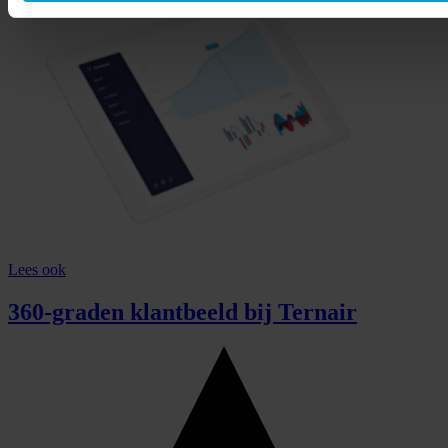
Lees ook
360-graden klantbeeld bij Ternair