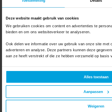
Toestemming
Details
In de praktijk zit klantinformatie vaak verspreid over verschillende
systemen. Marketing werkt met
e-mailsoftware
, sales gebruikt een
CRM systeem en klantenservice registreert vragen in een support
Deze website maakt gebruik van cookies
tool. Omdat deze systemen niet altijd met elkaar verbonden zijn,
ontbreekt een compleet beeld van de klant.
We gebruiken cookies om content en advertenties te personal
In dit artikel ontdek je wat een 360 graden klantbeeld precies is, hoe
bieden en om ons websiteverkeer te analyseren.
organisaties zo’n klantprofiel opbouwen en waarom het steeds
belangrijker wordt voor moderne marketing, sales en klantrelaties.
Ook delen we informatie over uw gebruik van onze site met o
Inhoudsopgave
adverteren en analyse. Deze partners kunnen deze gegevens
aan ze heeft verstrekt of die ze hebben verzameld op basis 
Wat is een 360 graden klantbeeld?
Hoe is een 360 graden klantbeeld opgebouwd?
De belangrijkste voordelen van een 360 graden klantbeeld
Alles toestaan
Hoe creëer je zelf een volledig 360 graden klantbeeld?
Uitdagingen bij het opbouwen van een klantbeeld
Aanpassen
Praktijkvoorbeelden van datagedreven klantinteracties
Weigeren