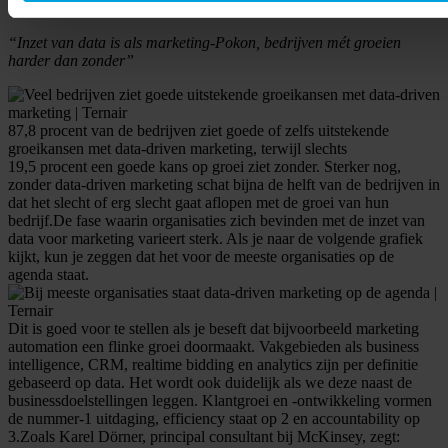
data voor marketingdoeleinden.
“Inzet van data is als marketing-Pokon, bedrijven mét groeien
harder dan zonder”
87,8 procent van de bedrijven ziet goede of zelfs uitstekende
groeikansen met data-driven marketing, terwijl slechts
19,5 procent een goede kans op groei ziet zonder. Sterker nog,
zonder data-driven marketing schat bijna de helft van de bedrijven in
dat het slecht of erg slecht gaat aflopen met de groei van hun
bedrijf.De fase waarin organisaties zich bevinden met de inzet van
data voor marketing varieert sterk. Als je naar de volgende grafiek
kijkt, kun je zeggen dat het voor de meeste organisaties op de
agenda staat.
Dit is goed voor te stellen als je beseft dat bijvoorbeeld marketing
automation een flinke groei doormaakt. Vakgebieden als business
intelligence, CRM, realtime bidding en analytics zijn per definitie
gebaseerd op data. Het wordt ook duidelijk als we deze naast de
businessdoelstellingen leggen. Klantgroei en -ontwikkeling vormen
de nummer-1 uitdaging, efficiency staat op 2 en accountability op
3.Zoals Karel Dörner, principal consultant bij McKinsey, zegt: