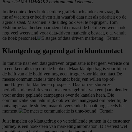
Bron: DAMA DMBOK2 environmental elements
In die context lees ik de eerdere grafiek toch anders en vraag ik
me af waarom er bedrijven zijn waarbij data niet als prioriteit op de
agenda staat. Misschien is de uitleg ook wel te begrijpen. Tom
Fishburne laat herkenbaar zien dat er naast de belofte en wens ook
nog veel weerstand voor data-driven marketing bestaat, o.a. vanuit
de hoek personeel.
Klantgedrag gapend gat in klantcontact
In transitie naar een datagedreven organisatie is het geen vereiste om
in één keer alles op orde te hebben. Maar klantgedrag is voor bijna
de helft van alle bedrijven nog geen trigger voor klantcontact.De
meeste communicatie is time-bound: bedrijven willen top-of-
mind blijven bij klanten en prospects. Daarom versturen ze
periodiek nieuwsbrieven en maken ze gebruik van een jaarkalender
voor andere geplande campagnes over de kanalen heen. Die
communicatie kan natuurlijk ook worden aangepast om beter bij de
ontvanger aan te sluiten, maar de verzender bepaalt nog steeds het
moment.
Juist inspelen op klantgedrag op verschillende punten in de customer
journey is een hoeksteen van marketing automation. Dit vereist wel
inrichting van het datagedreven marketingmodel.