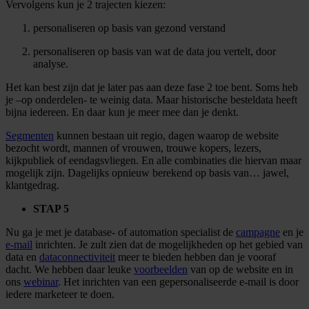
Vervolgens kun je 2 trajecten kiezen:
personaliseren op basis van gezond verstand
personaliseren op basis van wat de data jou vertelt, door
analyse.
Het kan best zijn dat je later pas aan deze fase 2 toe bent. Soms heb
je –op onderdelen- te weinig data. Maar historische besteldata heeft
bijna iedereen. En daar kun je meer mee dan je denkt.
Segmenten
kunnen bestaan uit regio, dagen waarop de website
bezocht wordt, mannen of vrouwen, trouwe kopers, lezers,
kijkpubliek of eendagsvliegen. En alle combinaties die hiervan maar
mogelijk zijn. Dagelijks opnieuw berekend op basis van… jawel,
klantgedrag.
STAP 5
Nu ga je met je database- of automation specialist de
campagne
en je
e-mail
inrichten. Je zult zien dat de mogelijkheden op het gebied van
data en
dataconnectiviteit
meer te bieden hebben dan je vooraf
dacht. We hebben daar leuke
voorbeelden
van op de website en in
ons
webinar
. Het inrichten van een gepersonaliseerde e-mail is door
iedere marketeer te doen.