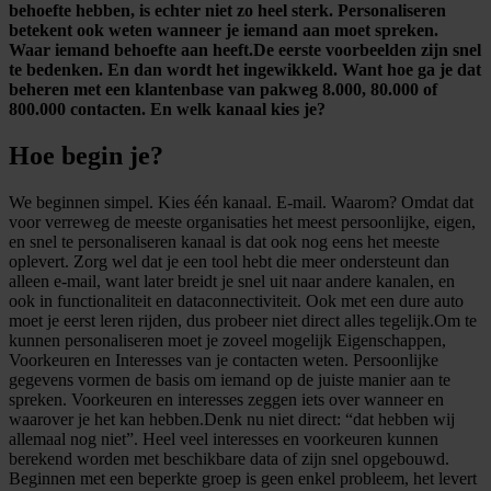
behoefte hebben, is echter niet zo heel sterk. Personaliseren
betekent ook weten wanneer je iemand aan moet spreken.
Waar iemand behoefte aan heeft.De eerste voorbeelden zijn snel
te bedenken. En dan wordt het ingewikkeld. Want hoe ga je dat
beheren met een klantenbase van pakweg 8.000, 80.000 of
800.000 contacten. En welk kanaal kies je?
Hoe begin je?
We beginnen simpel. Kies één kanaal. E-mail. Waarom? Omdat dat
voor verreweg de meeste organisaties het meest persoonlijke, eigen,
en snel te personaliseren kanaal is dat ook nog eens het meeste
oplevert. Zorg wel dat je een tool hebt die meer ondersteunt dan
alleen e-mail, want later breidt je snel uit naar andere kanalen, en
ook in functionaliteit en dataconnectiviteit. Ook met een dure auto
moet je eerst leren rijden, dus probeer niet direct alles tegelijk.Om te
kunnen personaliseren moet je zoveel mogelijk Eigenschappen,
Voorkeuren en Interesses van je contacten weten. Persoonlijke
gegevens vormen de basis om iemand op de juiste manier aan te
spreken. Voorkeuren en interesses zeggen iets over wanneer en
waarover je het kan hebben.Denk nu niet direct: “dat hebben wij
allemaal nog niet”. Heel veel interesses en voorkeuren kunnen
berekend worden met beschikbare data of zijn snel opgebouwd.
Beginnen met een beperkte groep is geen enkel probleem, het levert