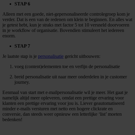
STAP 6
Alleen met een goede, niet-gepersonaliseerde controlegroep kom je
verder. Dat is een van de redenen om klein te beginnen. En alles wat
je getest hebt, kun je straks met factor 5 tot 10 versneld doorvoeren
in je workflow of organisatie. Bovendien stimuleert het iedereen
enorm.
STAP 7
Je laatste stap is je
personalisatie
gericht uitbouwen:
voeg (content)elementen toe en verfijn de personalisatie
breid personalisatie uit naar meer onderdelen in je customer
journey.
Eenmaal van start met e-mailpersonalisatie wil je meer. Het gaat je
namelijk altijd meer opleveren, omdat een prettige ervaring voor
klanten een prettige ervaring voor jou is. Liever geautomatiseerd
minder e-mails versturen met netto een hogere clickrate en
conversie, dan steeds weer opnieuw een letterlijke ‘list’ moeten
bedenken!