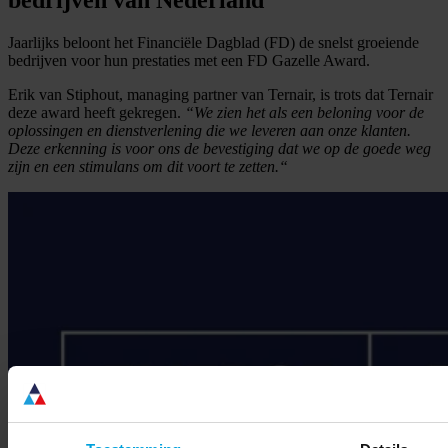
Jaarlijks beloont het Financiële Dagblad (FD) de snelst groeiende
bedrijven voor hun prestaties met een FD Gazelle Award.
Erik van Stiphout, managing partner van Ternair, is trots dat Ternair
deze award heeft gekregen.
“We zien het als een beloning voor de
oplossingen en dienstverlening die we leveren aan onze klanten.
Deze erkenning is voor ons de bevestiging dat we op de goede weg
zijn en een stimulans om dit voort te zetten.“