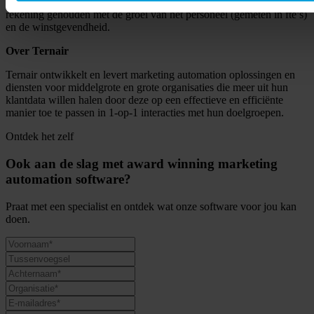
minimaal 20% over een periode van drie jaar. Daarnaast wordt ook
rekening gehouden met de groei van het personeel (gemeten in fte’s)
en de winstgevendheid.
Over Ternair
Ternair ontwikkelt en levert marketing automation oplossingen en
diensten voor middelgrote en grote organisaties die meer uit hun
klantdata willen halen door deze op een effectieve en efficiënte
manier toe te passen in 1-op-1 interacties met hun doelgroepen.
Ontdek het zelf
Ook aan de slag met award winning marketing
automation software?
Praat met een specialist en ontdek wat onze software voor jou kan
doen.