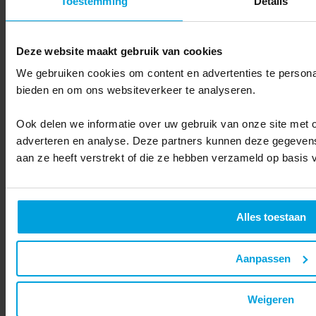
Toestemming
Details
Deze website maakt gebruik van cookies
We gebruiken cookies om content en advertenties te personal
bieden en om ons websiteverkeer te analyseren.
Ook delen we informatie over uw gebruik van onze site met o
adverteren en analyse. Deze partners kunnen deze gegevens
aan ze heeft verstrekt of die ze hebben verzameld op basis 
Lees ook
Alles toestaan
Ternair in Emerce 100 2019
Over FD Gazellen
Aanpassen
Het FD weegt de cijfers van alle bedrijven en nomineert alleen de
snelst groeiende bedrijven. Het belangrijkste criterium om in
Weigeren
aanmerking te komen voor een Award is een omzetgroei van