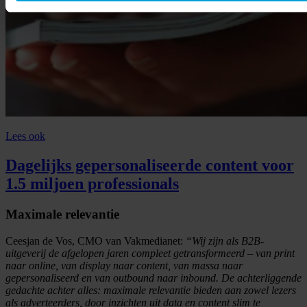
Lees ook
Dagelijks gepersonaliseerde content voor
1.5 miljoen professionals
Maximale relevantie
Ceesjan de Vos, CMO van Vakmedianet:
“Wij zijn als B2B-
uitgeverij de afgelopen jaren compleet getransformeerd – van print
naar online, van display naar content, van massa naar
gepersonaliseerd en van outbound naar inbound. De achterliggende
gedachte achter alles: maximale relevantie bieden aan zowel lezers
als adverteerders, door inzichten uit data en content slim te