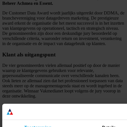
Beheer Achmea en Essent.
De Customer Data Award wordt jaarlijks uitgereikt door DDMA, de
branchevereniging voor datagedreven marketing. De prestigieuze
award erkent de organisatie die het meest succesvol is in het inzetten
van klantgegevens op operationeel, tactisch en strategisch niveau.
De genomineerden zijn door een deskundige jury beoordeeld op
verschillende criteria, waaronder return on investment, verankering
in de organisatie en de impact van datagebruik op klanten.
Klant als uitgangspunt
De vier genomineerden vielen allemaal positief op door de manier
waarop ze klantgegevens gebruiken voor relevante,
gepersonaliseerde communicatie over verschillende kanalen heen.
Ook lieten ze allemaal zien dat het professioneel toepassen van data
steeds meer op de managementagenda staat en wordt ingebed in de
organisatie. Winnaar Vakmedianet loopt volgens de jury voorop in
deze ontwikkeling.
Kees Groenewoud (Cmotions), juryvoorzitter van de Customer Data
Award: “
Vakmedianet is erin geslaagd om een cultuur te creëren die
de klant als uitgangspunt neemt. Als gevolg van een
veranderingsproces dat in 2013 in gang is gezet, is er binnen de
uitgeverij een compleet nieuwe manier van werken ontstaan. De