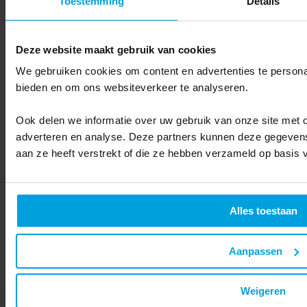
Toestemming
Details
traditionele broadcast strategie is verdwenen; nu staat het creëren
en distribueren van content op basis van klantkennis en
klantbehoeften centraal. De aanpak van Vakmedianet is echt een
voorbeeld voor de hele sector en inspireert andere bedrijven om
Deze website maakt gebruik van cookies
data gericht in te zetten in de dialoog met klanten.
”
We gebruiken cookies om content en advertenties te personal
bieden en om ons websiteverkeer te analyseren.
Ook delen we informatie over uw gebruik van onze site met o
adverteren en analyse. Deze partners kunnen deze gegevens
aan ze heeft verstrekt of die ze hebben verzameld op basis 
Alles toestaan
Aanpassen
Weigeren